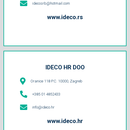
idecosrb@hotmail.com
www.ideco.rs
IDECO HR DOO
Oranice 118 P.C. 10000, Zagreb
+385 01 4852433
info@ideco.hr
www.ideco.hr