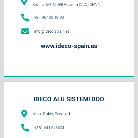
Sevilla, 5-1 46988 Paterna (VLC) SPAIN
+34 96 138 13 90
info@ideco-spain.es
www.ideco-spain.es
IDECO ALU SISTEMI DOO
Milice Rakić, Beograd
+381 641 046604